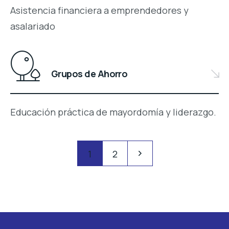
Asistencia financiera a emprendedores y
asalariado
Grupos de Ahorro
Educación práctica de mayordomía y liderazgo.
Paginación
Pagination
1
2
de
entradas